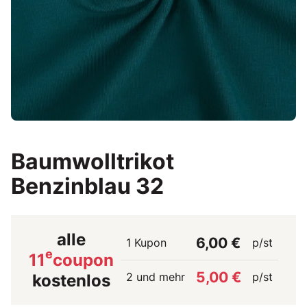
Baumwolltrikot
Benzinblau 32
alle
6,00 €
1 Kupon
p/st
e
11
coupon
5,00 €
2 und mehr
p/st
kostenlos