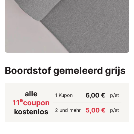
Boordstof gemeleerd grijs
alle
6,00 €
1 Kupon
p/st
e
11
coupon
5,00 €
2 und mehr
p/st
kostenlos