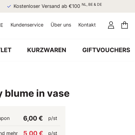
NL, BE & DE
Kostenloser Versand ab €100
Kundenservice
Über uns
Kontakt
E
LET
KURZWAREN
GIFTVOUCHERS
y blume in vase
6,00 €
upon
p/st
5,00 €
nd mehr
p/st