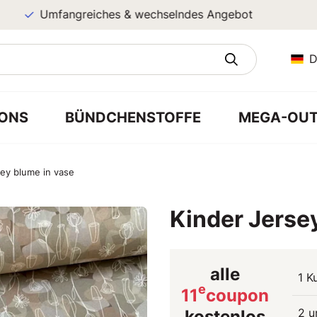
Umfangreiches & wechselndes Angebot
D
ONS
BÜNDCHENSTOFFE
MEGA-OUT
sey blume in vase
Kinder Jerse
alle
1 K
e
11
coupon
2 u
kostenlos