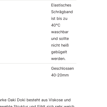
Elastisches
Schrägband
ist bis zu
40°C
waschbar
und sollte
nicht heiß
gebügelt
werden.
Geschlossen
40-20mm
arke Oaki Doki besteht aus Viskose und
gewebte Struktur und fühlt sich sehr weich