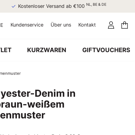
NL, BE & DE
Kostenloser Versand ab €100
Kundenservice
Über uns
Kontakt
E
LET
KURZWAREN
GIFTVOUCHERS
lumenmuster
yester-Denim in
-braun-weißem
menmuster