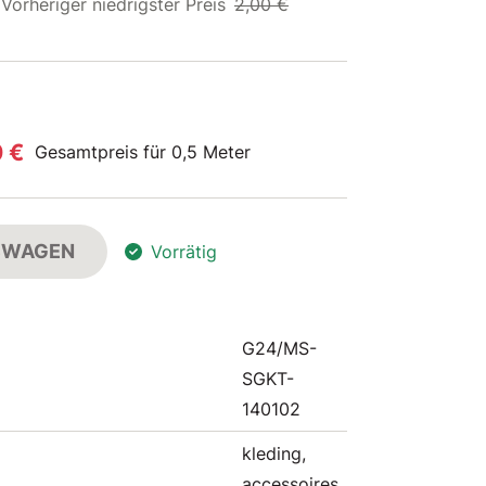
Vorheriger niedrigster Preis
2,00 €
0 €
Gesamtpreis für 0,5 Meter
FSWAGEN
Vorrätig
G24/MS-
SGKT-
140102
kleding,
accessoires