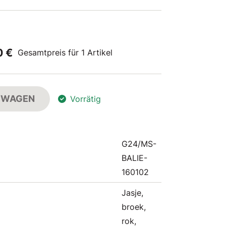
0 €
Gesamtpreis für 1 Artikel
FSWAGEN
Vorrätig
G24/MS-
BALIE-
160102
Jasje,
broek,
rok,