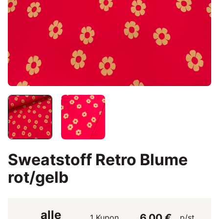
Sweatstoff Retro Blume
rot/gelb
alle
6,00 €
1 Kupon
p/st