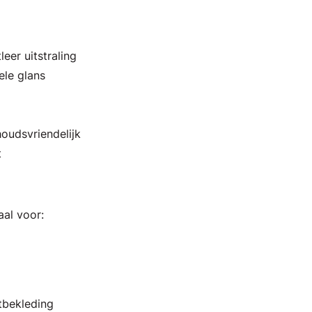
eer uitstraling
ele glans
oudsvriendelijk
t
aal voor:
tbekleding