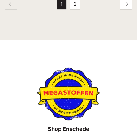
←
1
2
→
Shop Enschede