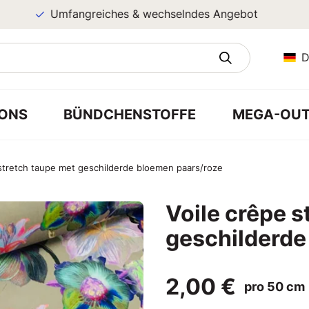
Umfangreiches & wechselndes Angebot
D
ONS
BÜNDCHENSTOFFE
MEGA-OUT
 stretch taupe met geschilderde bloemen paars/roze
Voile crêpe s
geschilderde
2,00 €
pro 50 cm