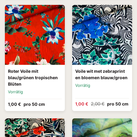
Roter Voile mit
Voile wit met zebraprint
blau/grünen tropischen
en bloemen blauw/groen
Blüten
Vorrätig
Vorrätig
2,00 €
1,00 €
pro 50 cm
1,00 €
pro 50 cm