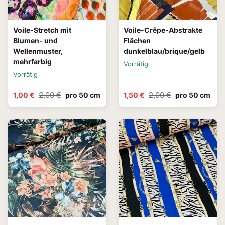
Voile-Stretch mit
Voile-Crêpe-Abstrakte
Blumen- und
Flächen
Wellenmuster,
dunkelblau/brique/gelb
mehrfarbig
Vorrätig
Vorrätig
2,00 €
2,00 €
1,00 €
pro 50 cm
1,50 €
pro 50 cm