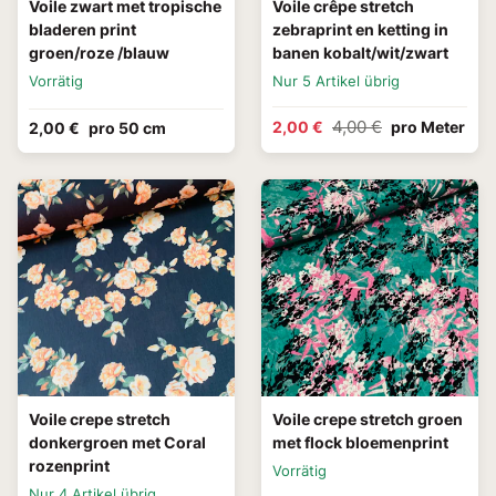
Voile zwart met tropische
Voile crêpe stretch
bladeren print
zebraprint en ketting in
groen/roze /blauw
banen kobalt/wit/zwart
Vorrätig
Nur 5 Artikel übrig
4,00 €
2,00 €
pro Meter
2,00 €
pro 50 cm
Voile crepe stretch
Voile crepe stretch groen
donkergroen met Coral
met flock bloemenprint
rozenprint
Vorrätig
Nur 4 Artikel übrig