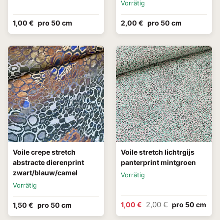
Vorrätig
1,00 €
pro 50 cm
2,00 €
pro 50 cm
Voile crepe stretch
Voile stretch lichtrgijs
abstracte dierenprint
panterprint mintgroen
zwart/blauw/camel
Vorrätig
Vorrätig
2,00 €
1,00 €
pro 50 cm
1,50 €
pro 50 cm