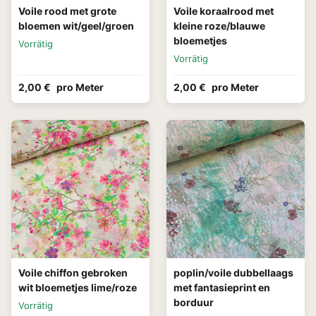
Voile rood met grote
Voile koraalrood met
bloemen wit/geel/groen
kleine roze/blauwe
bloemetjes
Vorrätig
Vorrätig
2,00 €
pro Meter
2,00 €
pro Meter
Voile chiffon gebroken
poplin/voile dubbellaags
wit bloemetjes lime/roze
met fantasieprint en
borduur
Vorrätig