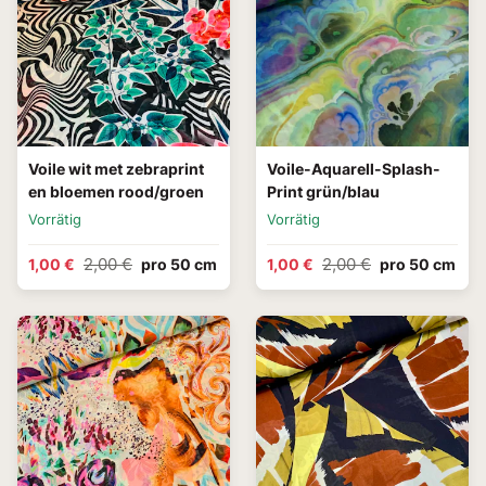
Voile wit met zebraprint
Voile-Aquarell-Splash-
en bloemen rood/groen
Print grün/blau
Vorrätig
Vorrätig
2,00 €
2,00 €
1,00 €
pro 50 cm
1,00 €
pro 50 cm