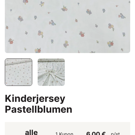
Kinderjersey
Pastellblumen
alle
6,00 €
1 Kupon
p/st