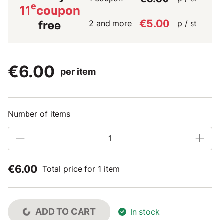
e
11
coupon
€5.00
2 and more
p / st
free
€6.00
per item
Number of items
€6.00
Total price for 1 item
ADD TO CART
In stock