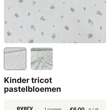
Kinder tricot
pastelbloemen
every
€6.00
1 coupon
p / st