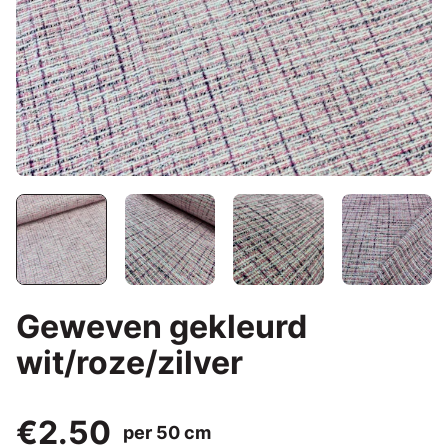
Geweven gekleurd
wit/roze/zilver
€2.50
per 50 cm