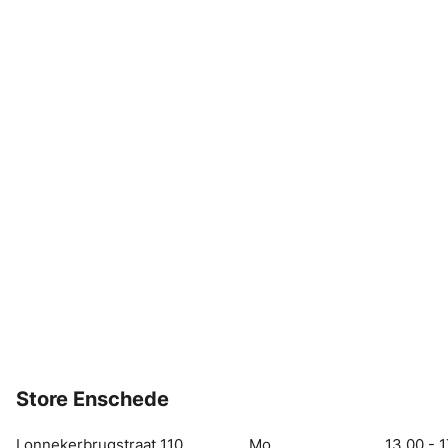
Store Enschede
Lonnekerbrugstraat 110
Mo
13.00 - 1