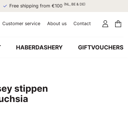
(NL, BE & DE)
Free shipping from €100
Customer service
About us
Contact
T
HABERDASHERY
GIFTVOUCHERS
sey stippen
fuchsia