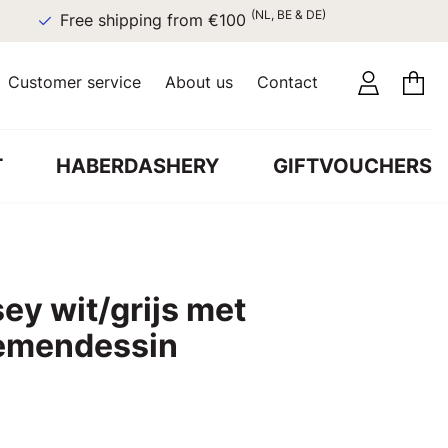
(NL, BE & DE)
Free shipping from €100
Customer service
About us
Contact
T
HABERDASHERY
GIFTVOUCHERS
ey wit/grijs met
oemendessin