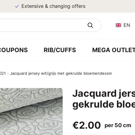
Extensive & changing offers
EN
COUPONS
RIB/CUFFS
MEGA OUTLE
021
Jacquard jersey wit/grijs met gekrulde bloemendessin
Jacquard jers
gekrulde bl
€2.00
per 50 cm