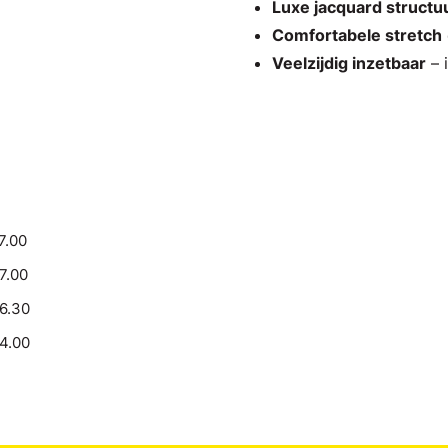
Luxe jacquard structu
Comfortabele stretch
Veelzijdig inzetbaar
– 
7.00
17.00
16.30
14.00