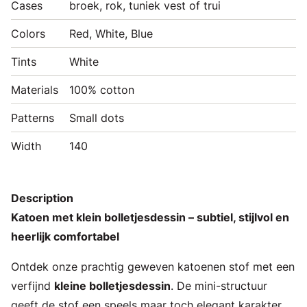
Cases
broek, rok, tuniek vest of trui
Colors
Red, White, Blue
Tints
White
Materials
100% cotton
Patterns
Small dots
Width
140
Description
Katoen met klein bolletjesdessin – subtiel, stijlvol en
heerlijk comfortabel
Ontdek onze prachtig geweven katoenen stof met een
verfijnd
kleine bolletjesdessin
. De mini-structuur
geeft de stof een speels maar toch elegant karakter,