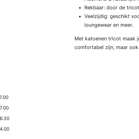
Rekbaar: door de trico
Veelzijdig: geschikt voo
loungewear en meer.
Met katoenen tricot maak je
comfortabel zijn, maar ook 
7.00
17.00
16.30
14.00