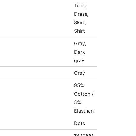
Tunic,
Dress,
Skirt,
Shirt
Gray,
Dark
gray
Gray
95%
Cotton /
5%
Elasthan
Dots
180/200