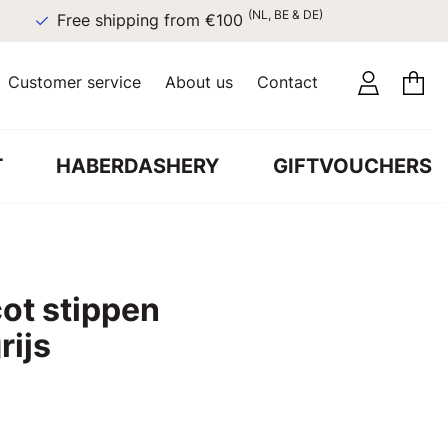
(NL, BE & DE)
Free shipping from €100
Customer service
About us
Contact
T
HABERDASHERY
GIFTVOUCHERS
cot stippen
rijs