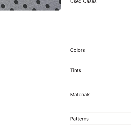
Used Cases
Colors
Tints
Materials
Patterns