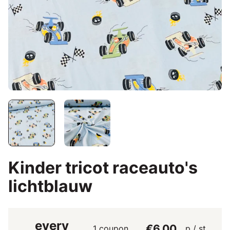
Kinder tricot raceauto's
lichtblauw
every
€6.00
1 coupon
p / st