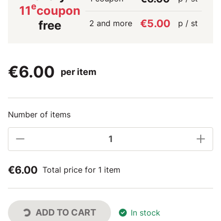
e
11
coupon
€5.00
2 and more
p / st
free
€6.00
per item
Number of items
€6.00
Total price for 1 item
ADD TO CART
In stock