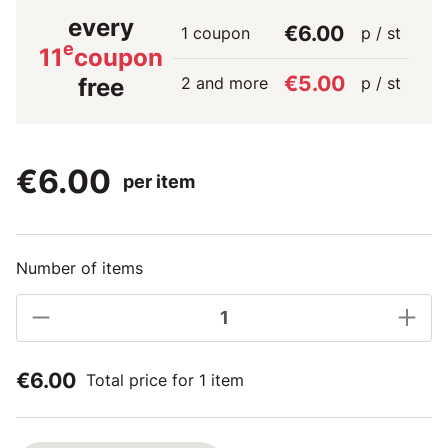
every
€6.00
1 coupon
p / st
e
11
coupon
€5.00
2 and more
p / st
free
€6.00
per item
Number of items
€6.00
Total price for 1 item