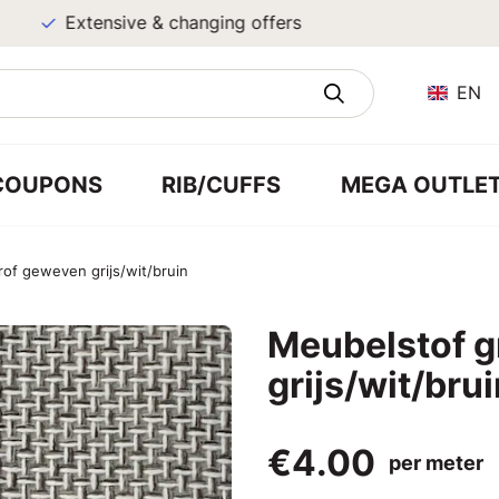
Extensive & changing offers
EN
COUPONS
RIB/CUFFS
MEGA OUTLE
of geweven grijs/wit/bruin
Meubelstof g
grijs/wit/bru
€4.00
per meter