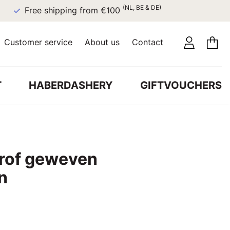
(NL, BE & DE)
Free shipping from €100
Customer service
About us
Contact
T
HABERDASHERY
GIFTVOUCHERS
rof geweven
in