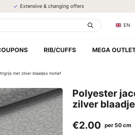
Extensive & changing offers
EN
COUPONS
RIB/CUFFS
MEGA OUTLE
htgrijs met zilver blaadjes motief
Polyester jac
zilver blaadj
€2.00
per 50 cm