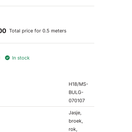
00
Total price for 0.5 meters
In stock
H18/MS-
BULG-
070107
Jasje,
broek,
rok,