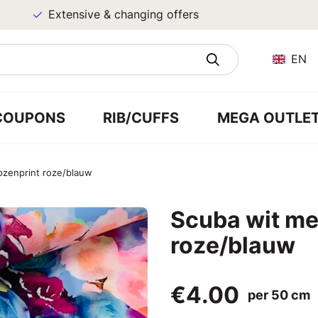
Extensive & changing offers
EN
COUPONS
RIB/CUFFS
MEGA OUTLE
ozenprint roze/blauw
Scuba wit me
roze/blauw
€4.00
per 50 cm