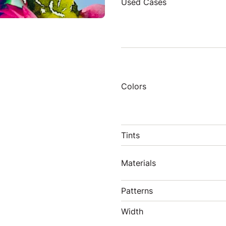
Used Cases
Colors
Tints
Materials
Patterns
Width