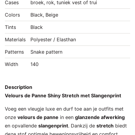
Cases
broek, rok, tuniek vest of trui
Colors
Black, Beige
Tints
Black
Materials
Polyester / Elasthan
Patterns
Snake pattern
Width
140
Description
Velours de Panne Shiny Stretch met Slangenprint
Voeg een vleugje luxe en durf toe aan je outfits met
onze
velours de panne
in een
glanzende afwerking
en opvallende
slangenprint
. Dankzij de
stretch
biedt
deze stof optimale bewegingsvrijheid en comfort,