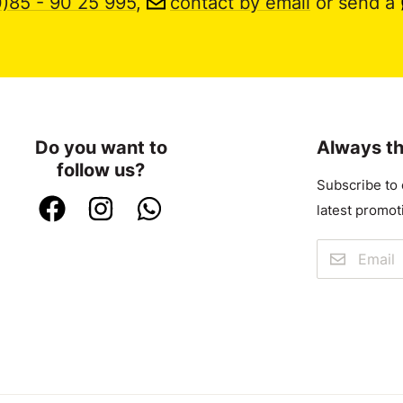
0)85 - 90 25 995
,
contact by email
or send a
Do you want to
Always th
follow us?
Subscribe to 
latest promot