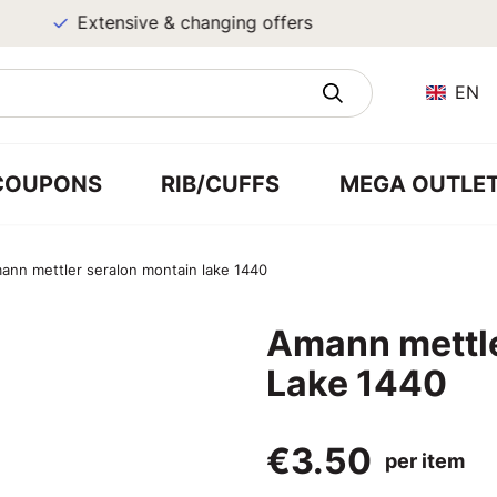
Extensive & changing offers
EN
COUPONS
RIB/CUFFS
MEGA OUTLE
ann mettler seralon montain lake 1440
Amann mettle
Lake 1440
€3.50
per item