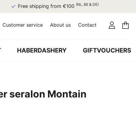
(NL, BE & DE)
Free shipping from €100
Customer service
About us
Contact
T
HABERDASHERY
GIFTVOUCHERS
r seralon Montain