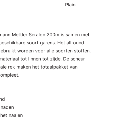
Plain
Amann Mettler Seralon 200m is samen met
eschikbare soort garens. Het allround
ebruikt worden voor alle soorten stoffen.
ateriaal tot linnen tot zijde. De scheur-
male rek maken het totaalpakket van
compleet.
and
n naden
 het naaien