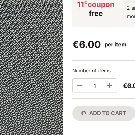
e
11
coupon
2 a
free
mo
€6.00
per item
Number of items
€6.
ADD TO CART