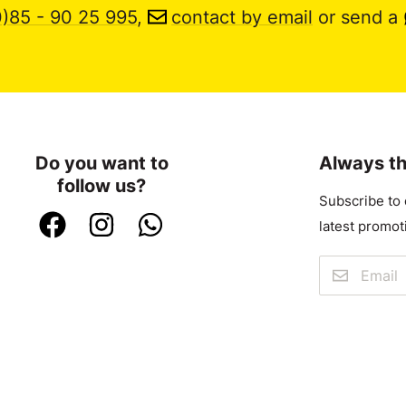
0)85 - 90 25 995
,
contact by email
or send a
Do you want to
Always th
follow us?
Subscribe to 
latest promot