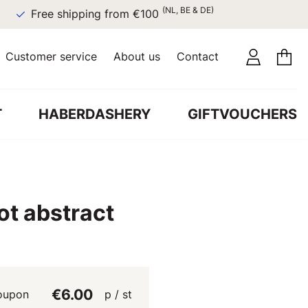
(NL, BE & DE)
Free shipping from €100
Customer service
About us
Contact
T
HABERDASHERY
GIFTVOUCHERS
ot abstract
€6.00
oupon
p / st