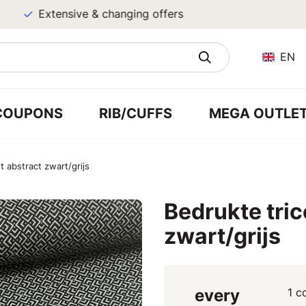
Extensive & changing offers
EN
COUPONS
RIB/CUFFS
MEGA OUTLE
t abstract zwart/grijs
Bedrukte tric
zwart/grijs
every
1 c