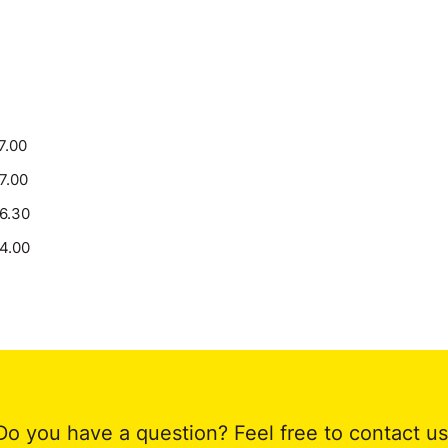
7.00
17.00
16.30
14.00
Do you have a question? Feel free to contact us