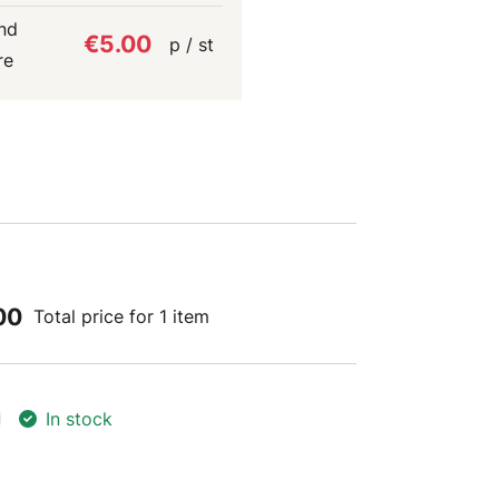
nd
€5.00
p / st
re
00
Total price for 1 item
In stock