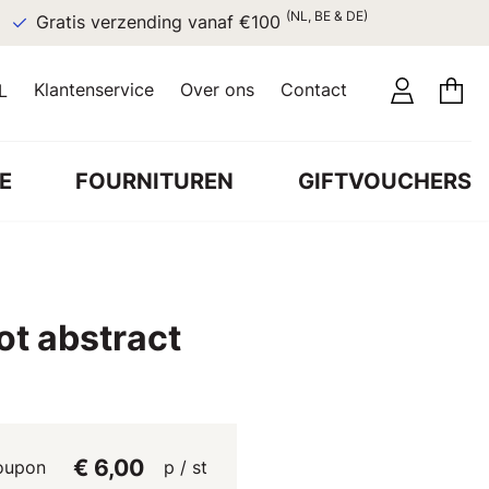
(NL, BE & DE)
Gratis verzending vanaf €100
Klantenservice
Over ons
Contact
L
E
FOURNITUREN
GIFTVOUCHERS
ot abstract
€ 6,00
oupon
p / st