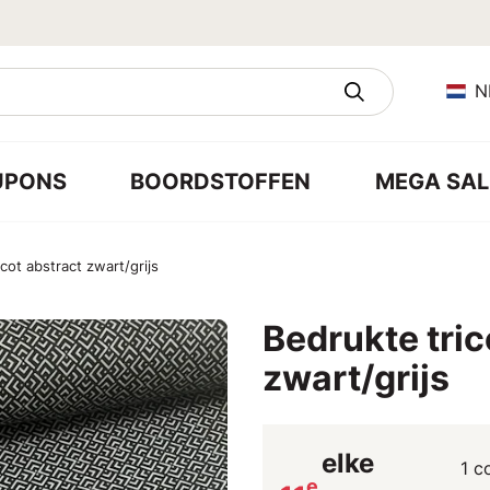
N
UPONS
BOORDSTOFFEN
MEGA SAL
cot abstract zwart/grijs
Bedrukte tric
zwart/grijs
elke
1 c
e