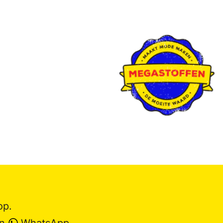
op.
en
WhatsApp
.