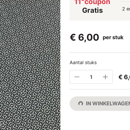
11
coupon
2 e
Gratis
€ 6,00
per stuk
Aantal stuks
€ 6
IN WINKELWAGE