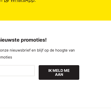
 nieuwste promoties!
nze nieuwsbrief en blijf op de hoogte van
omoties
IK MELD ME
AAN