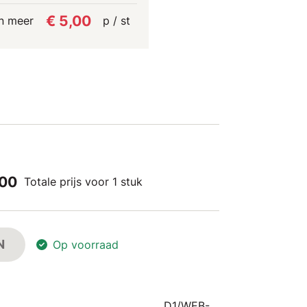
€ 5,00
n meer
p / st
,00
Totale prijs voor 1 stuk
N
Op voorraad
D1/WEB-