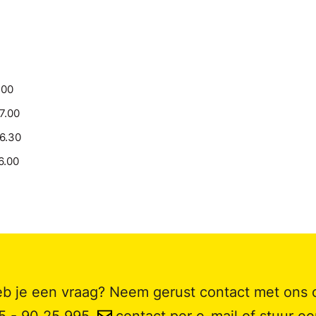
.00
17.00
16.30
6.00
b je een vraag? Neem gerust contact met ons 
5 - 90 25 995
,
contact per e-mail
of stuur e