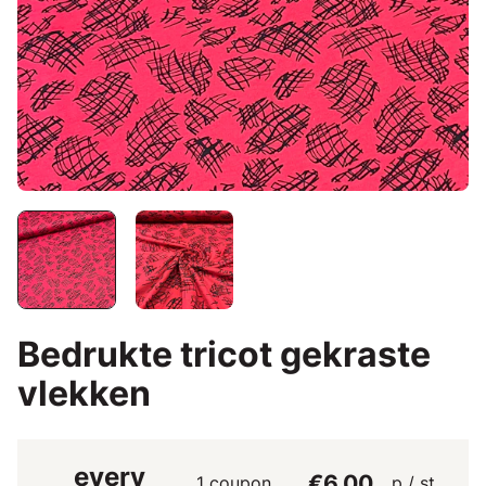
Bedrukte tricot gekraste
vlekken
every
€6.00
1 coupon
p / st