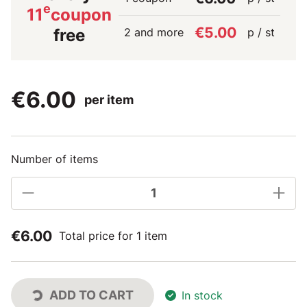
e
11
coupon
€5.00
2 and more
p / st
free
€6.00
per item
Number of items
€6.00
Total price for 1 item
ADD TO CART
In stock