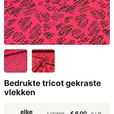
Bedrukte tricot gekraste
vlekken
elke
€ 6,00
1 coupon
p / st