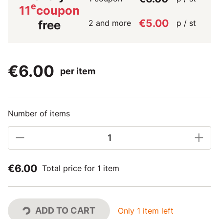
e
11
coupon
€5.00
2 and more
p / st
free
€6.00
per item
Number of items
€6.00
Total price for 1 item
ADD TO CART
Only 1 item left