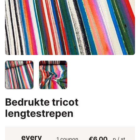
Bedrukte tricot
lengtestrepen
every
€6.00
1 coupon
p / st