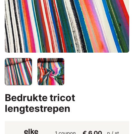
Bedrukte tricot
lengtestrepen
elke
€ 6,00
1 coupon
p / st