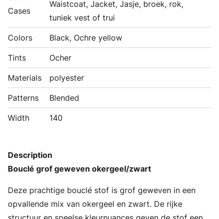
Waistcoat, Jacket, Jasje, broek, rok,
Cases
tuniek vest of trui
Colors
Black, Ochre yellow
Tints
Ocher
Materials
polyester
Patterns
Blended
Width
140
Description
Bouclé grof geweven okergeel/zwart
Deze prachtige bouclé stof is grof geweven in een
opvallende mix van okergeel en zwart. De rijke
structuur en speelse kleurnuances geven de stof een