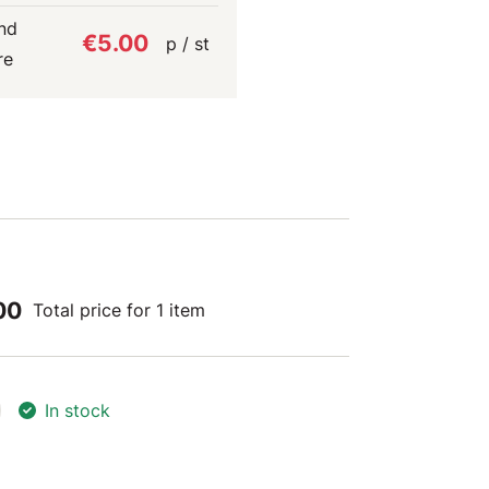
nd
€5.00
p / st
re
00
Total price for 1 item
In stock