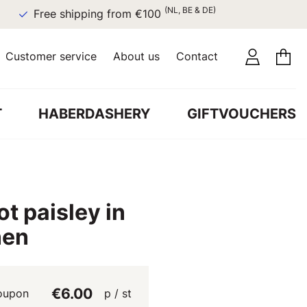
(NL, BE & DE)
Free shipping from €100
Customer service
About us
Contact
T
HABERDASHERY
GIFTVOUCHERS
ot paisley in
nen
€6.00
oupon
p / st