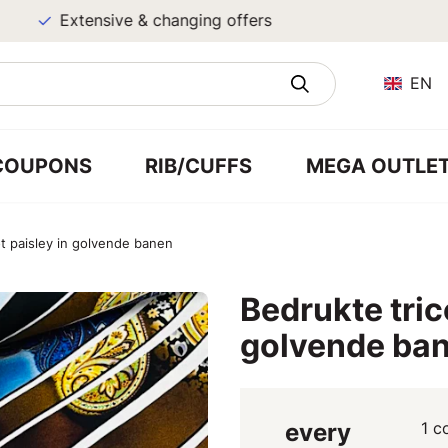
Extensive & changing offers
EN
COUPONS
RIB/CUFFS
MEGA OUTLE
ot paisley in golvende banen
Bedrukte tric
golvende ba
every
1 c