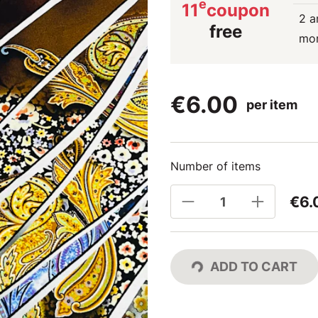
e
11
coupon
2 a
free
mo
€6.00
per item
Number of items
€6.
ADD TO CART