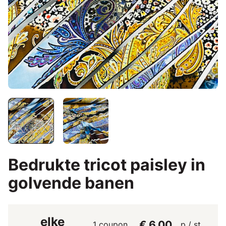
Bedrukte tricot paisley in
golvende banen
elke
€ 6,00
1 coupon
p / st