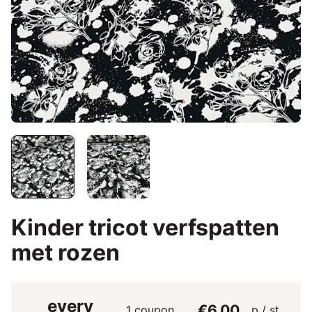
Kinder tricot verfspatten
met rozen
every
€6.00
1 coupon
p / st