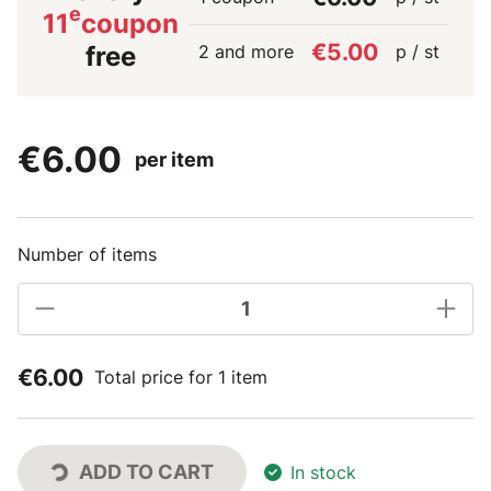
e
11
coupon
€5.00
2 and more
p / st
free
€6.00
per item
Number of items
€6.00
Total price for 1 item
ADD TO CART
In stock