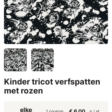
Kinder tricot verfspatten
met rozen
elke
€ 6,00
1 coupon
p / st