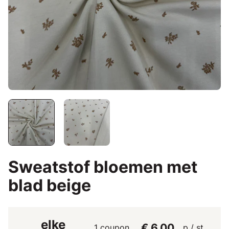
Sweatstof bloemen met
blad beige
elke
€ 6,00
1 coupon
p / st