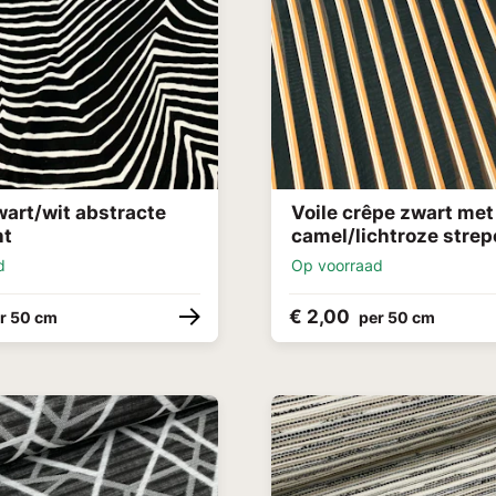
wart/wit abstracte
Voile crêpe zwart met
nt
camel/lichtroze stre
d
Op voorraad
€ 2,00
r 50 cm
per 50 cm