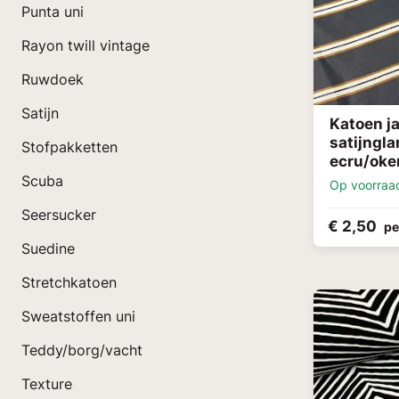
Punta uni
Rayon twill vintage
Ruwdoek
Satijn
Katoen j
satijngl
Stofpakketten
ecru/oke
Scuba
Op voorraa
Seersucker
€ 2,50
pe
Suedine
Stretchkatoen
Sweatstoffen uni
Teddy/borg/vacht
Texture