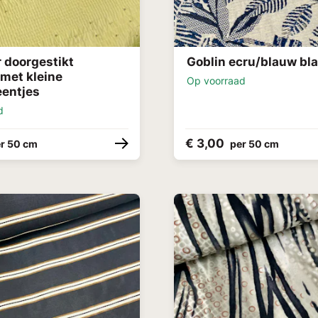
 doorgestikt
Goblin ecru/blauw bl
 met kleine
Op voorraad
eentjes
d
€ 3,00
r 50 cm
per 50 cm