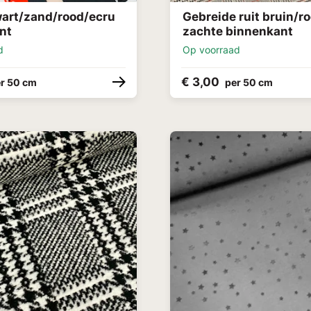
art/zand/rood/ecru
Gebreide ruit bruin/r
nt
zachte binnenkant
d
Op voorraad
€ 3,00
r 50 cm
per 50 cm