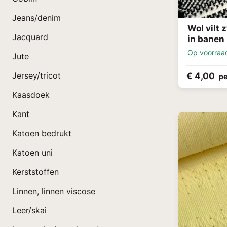
Jeans/denim
Wol vilt 
Jacquard
in banen
Op voorraa
Jute
€ 4,00
Jersey/tricot
pe
Kaasdoek
Kant
Katoen bedrukt
Katoen uni
Kerststoffen
Linnen, linnen viscose
Leer/skai