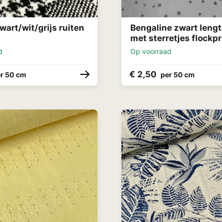
zwart/wit/grijs ruiten
Bengaline zwart leng
met sterretjes flockpr
d
Op voorraad
€ 2,50
r 50 cm
per 50 cm