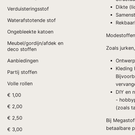
Dikte (l
Verduisteringsstof
Samenste
Waterafstotende stof
Rekbaarh
Ongebleekte katoen
Modestoffen
Meubel/gordijn/afdek en
Zoals jurken
deco stoffen
Aanbiedingen
Ontwerp
Kleding 
Partij stoffen
Bijvoor
Volle rollen
vervange
DIY en n
€ 1,00
- hobbyp
€ 2,00
(zoals t
€ 2,50
Bij Megastof
betaalbare pr
€ 3,00