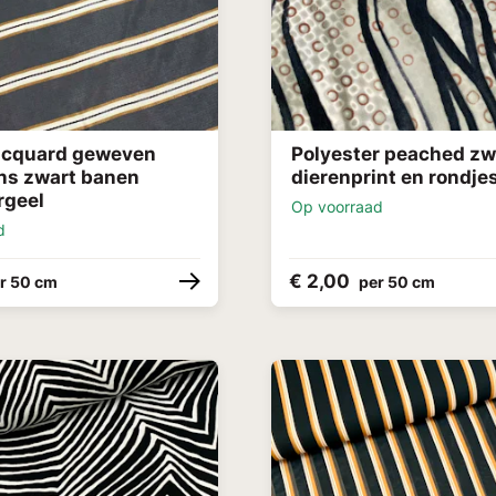
acquard geweven
Polyester peached zw
ans zwart banen
dierenprint en rondje
rgeel
Op voorraad
d
€ 2,00
r 50 cm
per 50 cm