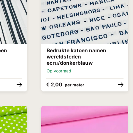
pen
Bedrukte katoen namen
wereldsteden
ecru/donkerblauw
Op voorraad
€ 2,00
per meter