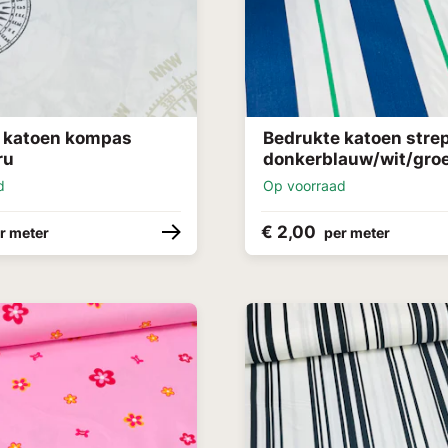
 katoen kompas
Bedrukte katoen stre
ru
donkerblauw/wit/gro
d
Op voorraad
€ 2,00
r meter
per meter