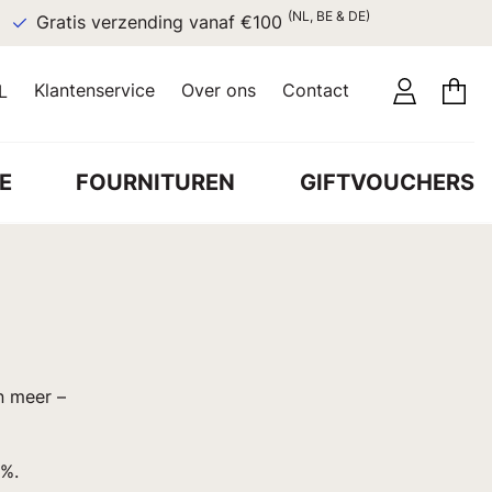
(NL, BE & DE)
Gratis verzending vanaf €100
Klantenservice
Over ons
Contact
L
E
FOURNITUREN
GIFTVOUCHERS
en meer –
0%.