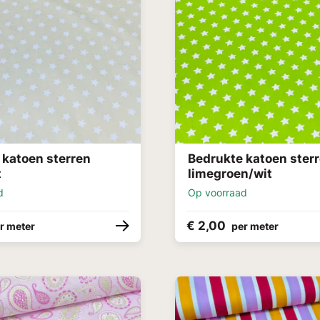
 katoen sterren
Bedrukte katoen ster
t
limegroen/wit
d
Op voorraad
€ 2,00
r meter
per meter