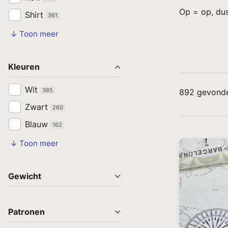
Op = op, dus
Shirt
361
↓ Toon meer
Kleuren
Wit
385
892
gevonde
Zwart
260
Blauw
162
↓ Toon meer
Gewicht
Patronen