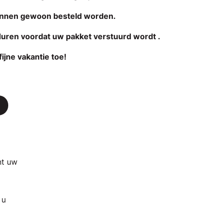
unnen gewoon besteld worden.
 duren voordat uw pakket verstuurd wordt .
ijne vakantie toe!
nt uw
 u