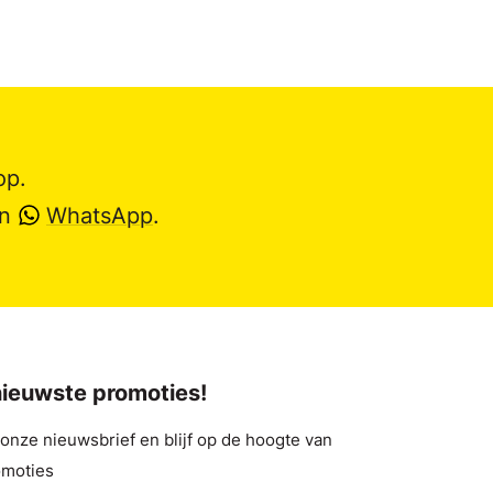
op.
en
WhatsApp
.
 nieuwste promoties!
nze nieuwsbrief en blijf op de hoogte van
omoties