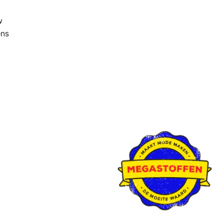
w
ens