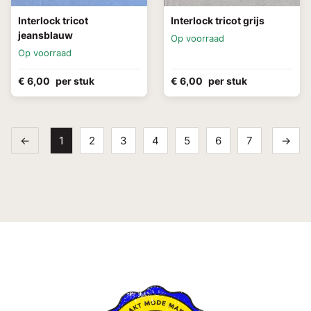
Interlock tricot
Interlock tricot grijs
jeansblauw
Op voorraad
Op voorraad
€ 6,00
per stuk
€ 6,00
per stuk
←
1
2
3
4
5
6
7
→