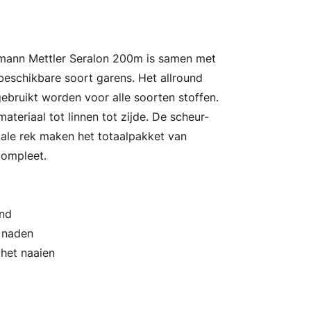
Amann Mettler Seralon 200m is samen met
eschikbare soort garens. Het allround
ebruikt worden voor alle soorten stoffen.
ateriaal tot linnen tot zijde. De scheur-
male rek maken het totaalpakket van
compleet.
and
n naden
 het naaien