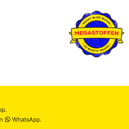
op.
en
WhatsApp
.