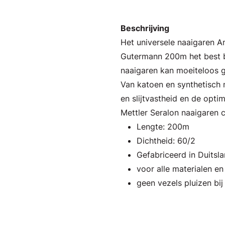
Beschrijving
Het universele naaigaren 
Gutermann 200m het best b
naaigaren kan moeiteloos g
Van katoen en synthetisch m
en slijtvastheid en de opti
Mettler Seralon naaigaren 
Lengte: 200m
Dichtheid: 60/2
Gefabriceerd in Duitsl
voor alle materialen e
geen vezels pluizen bij