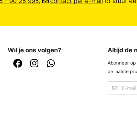
5 - 90 25 995
,
contact per e-mail
of stuur e
Wil je ons volgen?
Altijd de
Abonneer op o
de laatste pr