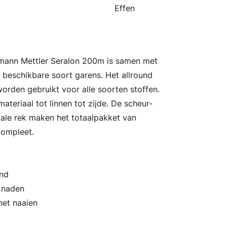
Effen
Amann Mettler Seralon 200m is samen met
beschikbare soort garens. Het allround
orden gebruikt voor alle soorten stoffen.
ateriaal tot linnen tot zijde. De scheur-
male rek maken het totaalpakket van
compleet.
and
n naden
het naaien