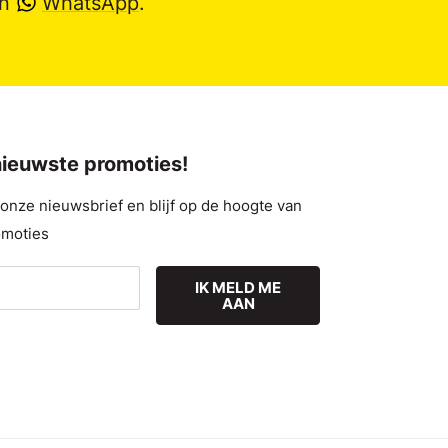
en
WhatsApp
.
 nieuwste promoties!
nze nieuwsbrief en blijf op de hoogte van
omoties
IK MELD ME
AAN