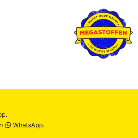
op.
en
WhatsApp
.