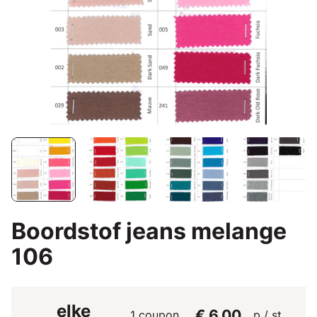
Boordstof jeans melange
106
elke
€ 6,00
1 coupon
p / st