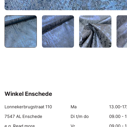
Winkel Enschede
Lonnekerbrugstraat 110
Ma
13.00-17
7547 AL Enschede
Di t/m do
09.00 - 
e.g. Read more
Vr
09.00 - 