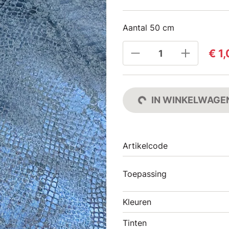
Aantal 50 cm
€ 1
IN WINKELWAGE
Artikelcode
Toepassing
Kleuren
Tinten