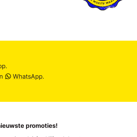
op.
en
WhatsApp
.
 nieuwste promoties!