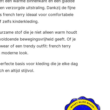
heeft een warme binnenkant en een gladde
en verzorgde uitstraling. Dankzij de fijne
is french terry ideaal voor comfortabele
f zelfs kinderkleding.
rzame stof die je niet alleen warm houdt
voldoende bewegingsvrijheid geeft. Of je
wear of een trendy outfit: french terry
 moderne look.
perfecte basis voor kleding die je elke dag
h en altijd stijlvol.