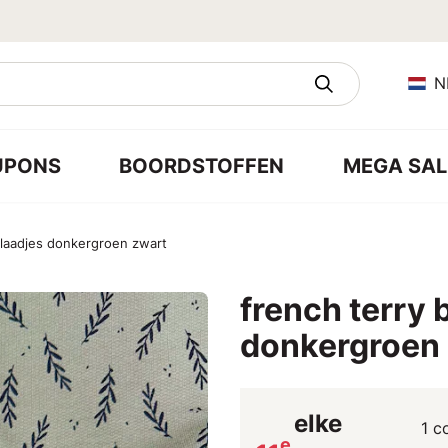
N
UPONS
BOORDSTOFFEN
MEGA SAL
blaadjes donkergroen zwart
french terry 
donkergroen
elke
1 c
e