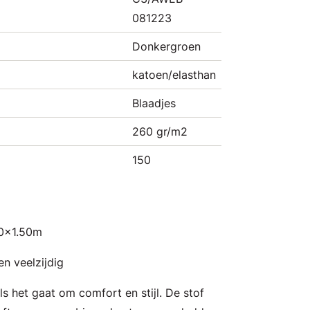
081223
Donkergroen
katoen/elasthan
Blaadjes
260 gr/m2
150
00x1.50m
en veelzijdig
als het gaat om comfort en stijl. De stof