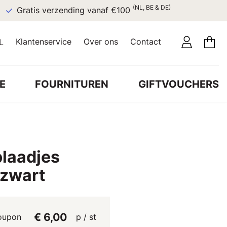
(NL, BE & DE)
Gratis verzending vanaf €100
Klantenservice
Over ons
Contact
L
E
FOURNITUREN
GIFTVOUCHERS
blaadjes
 zwart
€ 6,00
oupon
p / st