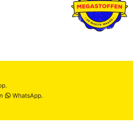
op.
en
WhatsApp
.