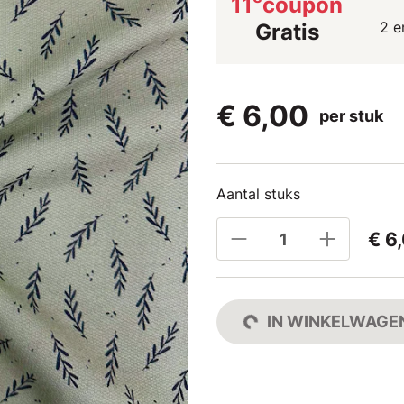
11
coupon
2 e
Gratis
€ 6,00
per stuk
Aantal stuks
€ 6
IN WINKELWAGE