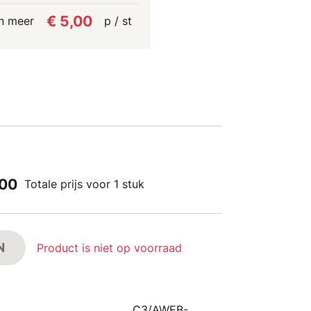
€ 5,00
n meer
p / st
,00
Totale prijs voor 1 stuk
N
Product is niet op voorraad
C3/AWEB-