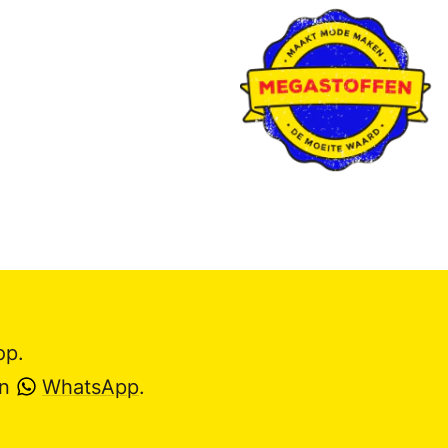
op.
en
WhatsApp
.