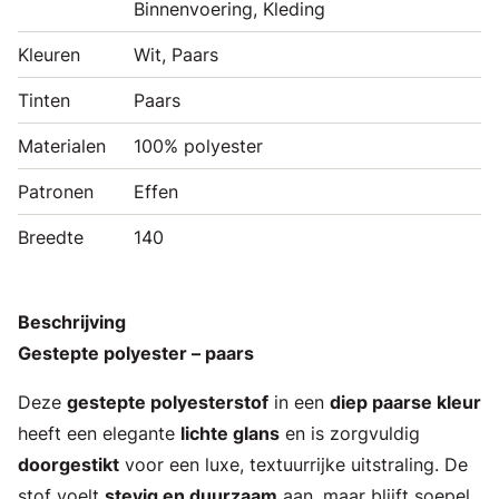
Binnenvoering, Kleding
Kleuren
Wit, Paars
Tinten
Paars
Materialen
100% polyester
Patronen
Effen
Breedte
140
Beschrijving
Gestepte polyester – paars
Deze
gestepte polyesterstof
in een
diep paarse kleur
heeft een elegante
lichte glans
en is zorgvuldig
doorgestikt
voor een luxe, textuurrijke uitstraling. De
stof voelt
stevig en duurzaam
aan, maar blijft soepel