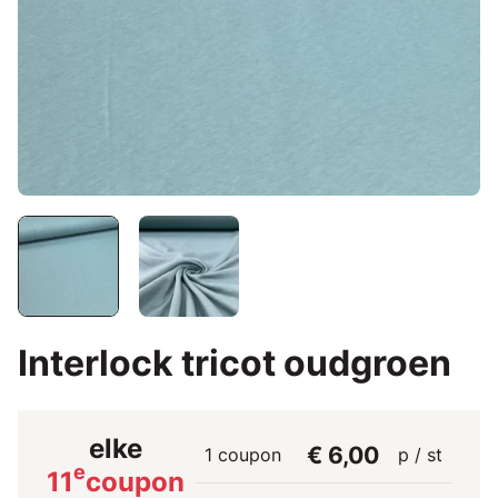
Interlock tricot oudgroen
elke
€ 6,00
1 coupon
p / st
e
11
coupon